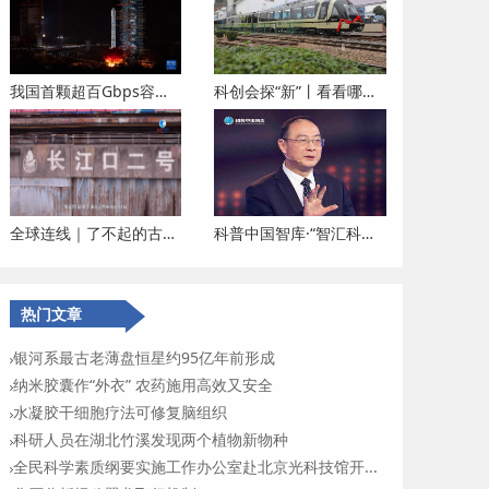
我国首颗超百Gbps容量高通量卫星成功发射
科创会探“新”丨看看哪些科创项目有了新进展
全球连线｜了不起的古船系列Vlog之一：揭开古船看一眼
科普中国智库·“智汇科普”专访丨金灿荣：在科普国际交流中讲好中国故事
热门文章
银河系最古老薄盘恒星约95亿年前形成
纳米胶囊作“外衣” 农药施用高效又安全
水凝胶干细胞疗法可修复脑组织
科研人员在湖北竹溪发现两个植物新物种
全民科学素质纲要实施工作办公室赴北京光科技馆开...