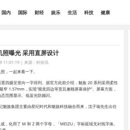
国内
国际
财经
娱乐
生活
科技
健康
o真机照曝光 采用直屏设计
 11:01:19
|
来源：科技讯
真机照，一起来看一下。
，后置四摄呈竖向一字排列。据官方此前介绍，魅族 20 系列采用柔性
边框最窄 1.57mm，实现“视觉四边等宽且兼顾屏幕保护”。屏幕方面，
亿色高动态范围显示、低蓝光防频闪。
纪魅族集团主要由星纪时代和魅族科技融合而来，沈子瑜先生出任
组成，化用了 M 和 Z 两个字母，「MEIZU」字标延续无衬线字体。