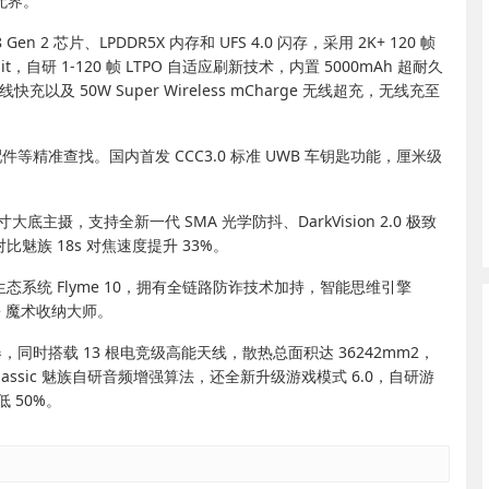
无界。
 2 芯片、LPDDR5X 内存和 UFS 4.0 闪存，采用 2K+ 120 帧
t，自研 1-120 帧 LTPO 自适应刷新技术，内置 5000mAh 超耐久
以及 50W Super Wireless mCharge 无线超充，无线充至
、配件等精准查找。国内首发 CCC3.0 标准 UWB 车钥匙功能，厘米级
英寸大底主摄，支持全新一代 SMA 光学防抖、DarkVision 2.0 极致
魅族 18s 对焦速度提升 33%。
态系统 Flyme 10，拥有全链路防诈技术加持，智能思维引擎
lyme 魔术收纳大师。
，同时搭载 13 根电竞级高能天线，散热总面积达 36242mm2，
d Classic 魅族自研音频增强算法，还全新升级游戏模式 6.0，自研游
 50%。