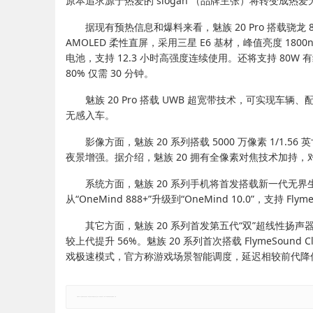
原本追求源于热爱的 slogan （品牌主张）将转变成热爱
据现有预热信息和爆料来看，魅族 20 Pro 搭载骁龙 8 Gen
AMOLED 柔性直屏，采用三星 E6 基材，峰值亮度 1800ni
电池，支持 12.3 小时高强度连续使用。还将支持 80W 有线快充
80% 仅需 30 分钟。
魅族 20 Pro 搭载 UWB 超宽带技术，可实现车辆
无感入车。
影像方面，魅族 20 系列搭载 5000 万像素 1/1.56 
夜景增强。据介绍，魅族 20 拥有全像素对焦技术加持，对比
系统方面，魅族 20 系列手机将首发搭载新一代无界生
从“OneMind 888+”升级到“OneMind 10.0”，支持 F
其它方面，魅族 20 系列首发第五代“双”超线性扬声器
较上代提升 56%。魅族 20 系列首次搭载 FlymeSoun
戏极速模式，官方称游戏场景智能调度，延迟相较前代降低
郑重声明：本文版权归原作者所有，转载文章仅为传播更多信息之目的，如有侵权行为，请第一时间联系我们修改或删除，多谢。