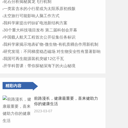
化石分析揭秘翼龙飞行机制
一类富含水的小行星或为太阳系原初残骸
太空旅行可能影响人脑工作方式
我科学家提出钙钛矿电池新结构方案
30个重大科技项目发布 第二届科创会开幕
中国载人航天工程首次公开征集任务标识
我科学家揭示地表矿物-微生物-有机质耦合作用新机制
研究发现：不同梯度稳态磁场 对生物安全性有显著影响
我国可再生能源装机突破12亿千瓦
开学科普课：带你探秘深海下的火山秘境
精彩内容
前路漫长，健康最重要，喜来健助力
你的健康生活
2023-03-07