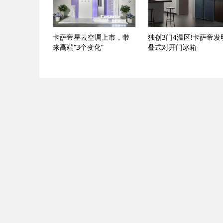
卡萨帝星云空调上市，带
独创3门4温区!卡萨帝发
来高端“3个变化”
叠式对开门冰箱