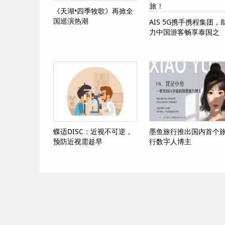
《天湖•四季牧歌》再掀全
国巡演热潮
AIS 5G携手携程集团，
力中国游客畅享泰国之
旅！
蝶适DISC：近视不可逆，
墨鱼旅行推出国内首个
预防近视需趁早
行数字人博主