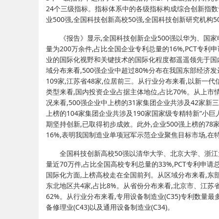
24个三级指标。指标体系中的各级指标构成综合创新指数
业500强,全国科技创新高校50强,全国科技创新研究机构5
《报告》显示,全国科技创新企业500强以华为、国
量为200万余件,占比全国企业专利总量的16%,PCT专利
业的国际化视野和关键技术的国际化程度都遥遥领先于国
域分布来看,500强企业中超过80%分布在我国东部经济发
109家,江苏省48家,位居前三。从行业分布来看,以新
类型来看,国内投资企业占据主体地位,占比70%。从上市情
况来看,500强企业中上榜的31家集团企业共涉及42家新三
上榜的104家集团企业共涉及190家国家级专精特新“小巨人
期坚持创新,已取得初步成效。此外,企业500强上榜的78
16%,表明我国制造业单项冠军示范企业聚焦目标市场,
全国科技创新高校50强以清华大学、北京大学、浙江
量近70万件,占比全国高校专利总量的33%,PCT专利申请
国际化方面,上榜高校走在全国前列。从区域分布来看,东部地区3
东北地区共4家,占比8%。从省份分布来看,北京市、江苏
62%。从行业分布来看,专用设备制造业(C35)专利数量最
备修理业(C43)以及通用设备制造业(C34)。