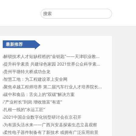
最新推荐
解锁技术人才短缺桎梏的“金钥匙”——天津职业教...
提升科学素质 共建绿色家园 2021世界公众科学素...
贵州平塘特大桥成功合龙
智慧工地：为工程建设罩上安全网
聚焦卓越工程师培养 第二届汽车行业人才培养院长...
碳中和食品：舌尖上的“双碳”解决方案
“产业村长”到岗 增收致富“有道”
扎根一线的“水运工匠”
2021中国企业数字化转型研讨会在京召开
为有源头活水来——广西兴安县探索生态立县观察
柔性电子器件制备有了新技术 或拥有广泛应用前景