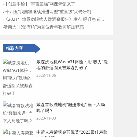
【创意手绘】“宇宙最强”网课笔记来了
“十四五”我国将继续推进两型“重量级”火箭研制
《2021年糖尿病眼病人群洞察报告》发布 呼吁患者...
浙商大“书记有约”为百位青年教师解压释惑
精彩内容
戴森洗地机WashG1体验：用“吸力”洗
地的舒适圈又被戴森打破了
2023-11-06
戴森首款洗地机“姗姗来迟” 当下入局
晚了吗？
2023-11-03
中荷人寿荣获金羽翼奖“2023最佳寿险