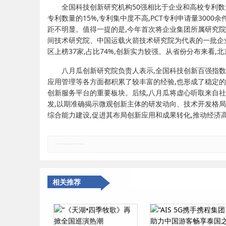
全国科技创新研究机构50强相比于企业和高校专利数
专利数量的15%,专利集中度不高,PCT专利申请量3000
距不明显。值得一提的是,今年首次将企业集团所属研究
间技术研究院、中国运载火箭技术研究院为代表的一批企
区上榜37家,占比74%,创新实力较强。从省份分布来看,北
八月瓜创新研究院负责人表示,全国科技创新百强指
应用管理等各方面都积累了较丰富的经验,也形成了稳定的
创新服务平台的重要板块。后续,八月瓜将虚心听取来自
发,以期准确揭示微观创新主体的研发动向、技术开发格
综合能力建设,促进其布局创新应用和成果转化,推动经济
郑重声明：本文版权归原作者所有，转载文章仅为传播更多信息之目的，如有侵权行为，请第一时间联系我们修改或删除，多谢。
相关推荐