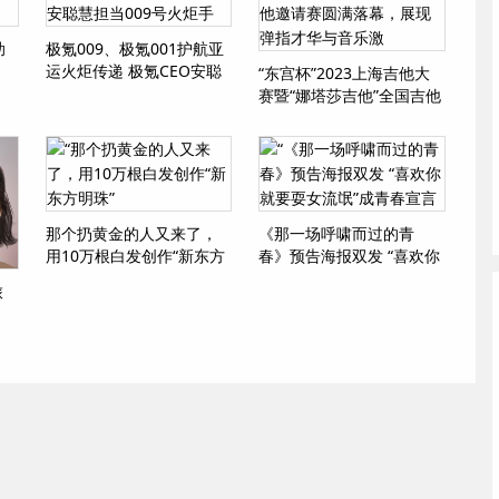
助
极氪009、极氪001护航亚
运火炬传递 极氪CEO安聪
“东宫杯”2023上海吉他大
慧担当009号火炬手
赛暨“娜塔莎吉他”全国吉他
邀请赛圆满落幕，展现弹
指才华与音乐激
那个扔黄金的人又来了，
《那一场呼啸而过的青
用10万根白发创作“新东方
春》预告海报双发 “喜欢你
明珠”
就要耍女流氓”成青春宣言
旅