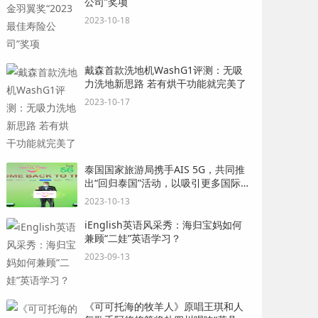
公司”奖项
2023-10-18
戴森首款洗地机WashG1评测：无吸
力洗地新思路 若有烘干功能就完美了
2023-10-17
泰国国家旅游局携手AIS 5G，共同推
出“回归泰国”活动，以吸引更多国际游
客
2023-10-13
iEnglish英语风采秀：海归宝妈如何
兼顾“二娃”英语学习？
2023-09-13
《可可托海的牧羊人》原唱王琪和人