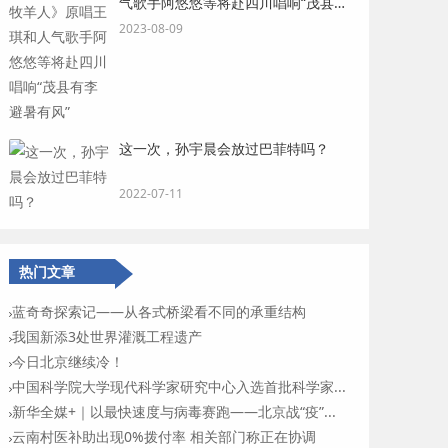
气歌手阿悠悠等将赴四川唱响“茂县有
李 避暑有风”
2023-08-09
这一次，孙宇晨会放过巴菲特吗？
2022-07-11
热门文章
蓝奇奇探索记——从各式桥梁看不同的承重结构
我国新添3处世界灌溉工程遗产
今日北京继续冷！
中国科学院大学现代科学家研究中心入选首批科学家...
新华全媒+｜以最快速度与病毒赛跑——北京战“疫”...
云南村医补助出现0%拨付率 相关部门称正在协调