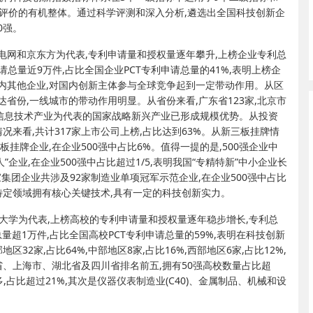
评价的有机整体。通过科学评测和深入分析,遴选出全国科技创新企
0强。
家电网和京东方为代表,专利申请量和授权量逐年攀升,上榜企业专利总
申请总量近9万件,占比全国企业PCT专利申请总量的41%,表明上榜企
内其他企业,对国内创新主体参与全球竞争起到一定带动作用。从区
达省份,一线城市的带动作用明显。从省份来看,广东省123家,北京市
一代信息技术产业为代表的国家战略新兴产业已形成规模优势。从投资
况来看,共计317家上市公司上榜,占比达到63%。从新三板挂牌情
板挂牌企业,在企业500强中占比6%。值得一提的是,500强企业中
”企业,在企业500强中占比超过1/5,表明我国“专精特新”中小企业长
家集团企业共涉及92家制造业单项冠军示范企业,在企业500强中占比
在特定领域拥有核心关键技术,具有一定的科技创新实力。
大学为代表,上榜高校的专利申请量和授权量逐年稳步增长,专利总
总量超1万件,占比全国高校PCT专利申请总量的59%,表明在科技创新
2家,占比64%,中部地区8家,占比16%,西部地区6家,占比12%,
省、上海市、湖北省及四川省排名前五,拥有50强高校数量占比超
多,占比超过21%,其次是仪器仪表制造业(C40)、金属制品、机械和设