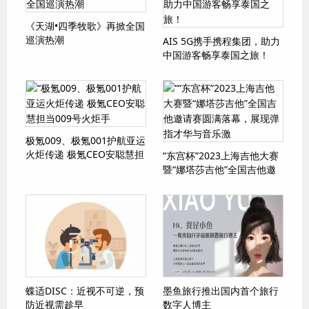
《天湖•四季牧歌》再掀全国
巡演热潮
AIS 5G携手携程集团，助力
中国游客畅享泰国之旅！
极氪009、极氪001护航亚运
火炬传递 极氪CEO安聪慧担
“东宫杯”2023上海吉他大赛
当009号火炬手
暨“娜塔莎吉他”全国吉他邀
请赛圆满落幕，展现弹指才
华与音乐激
蝶适DISC：近视不可逆，预
墨鱼旅行推出国内首个旅行
防近视需趁早
数字人博主