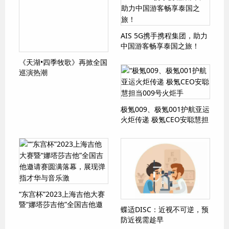
AIS 5G携手携程集团，助力
中国游客畅享泰国之旅！
《天湖•四季牧歌》再掀全国
巡演热潮
极氪009、极氪001护航亚运
火炬传递 极氪CEO安聪慧担
当009号火炬手
“东宫杯”2023上海吉他大赛
暨“娜塔莎吉他”全国吉他邀
蝶适DISC：近视不可逆，预
请赛圆满落幕，展现弹指才
防近视需趁早
华与音乐激