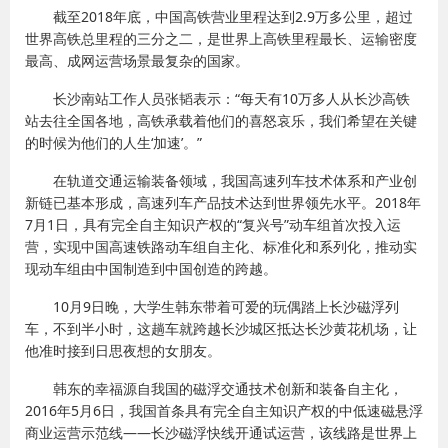
截至2018年底，中国高铁营业里程达到2.9万多公里，超过
世界高铁总里程的三分之二，是世界上高铁里程最长、运输密度
最高、成网运营场景最复杂的国家。
长沙南站工作人员张韬表示：“每天有10万多人从长沙高铁
站去往全国各地，高铁承载着他们的喜怒哀乐，我们希望在关键
的时候为他们的人生‘加速’。”
在轨道交通运输装备领域，我国高速列车技术体系和产业创
新链已基本形成，高速列车产品技术达到世界领先水平。2018年
7月1日，具有完全自主知识产权的“复兴号”动车组首次投入运
营，实现中国高速铁路动车组自主化、标准化和系列化，推动实
现动车组由中国制造到中国创造的跨越。
10月9日晚，大学生韩东带着可爱的玩偶踏上长沙磁浮列
车，不到半小时，这趟车就跨越长沙城区抵达长沙黄花机场，让
他准时接到日思夜想的女朋友。
韩东的幸福源自我国的磁浮交通技术创新和装备自主化，
2016年5月6日，我国首条具有完全自主知识产权的中低速磁悬浮
商业运营示范线——长沙磁浮快线开通试运营，该线路是世界上