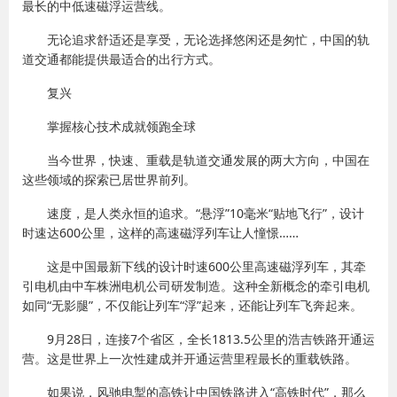
最长的中低速磁浮运营线。
无论追求舒适还是享受，无论选择悠闲还是匆忙，中国的轨
道交通都能提供最适合的出行方式。
复兴
掌握核心技术成就领跑全球
当今世界，快速、重载是轨道交通发展的两大方向，中国在
这些领域的探索已居世界前列。
速度，是人类永恒的追求。“悬浮”10毫米“贴地飞行”，设计
时速达600公里，这样的高速磁浮列车让人憧憬……
这是中国最新下线的设计时速600公里高速磁浮列车，其牵
引电机由中车株洲电机公司研发制造。这种全新概念的牵引电机
如同“无影腿”，不仅能让列车“浮”起来，还能让列车飞奔起来。
9月28日，连接7个省区，全长1813.5公里的浩吉铁路开通运
营。这是世界上一次性建成并开通运营里程最长的重载铁路。
如果说，风驰电掣的高铁让中国铁路进入“高铁时代”，那么