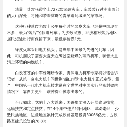
清晨，菜农张霞坐上7272次绿皮火车，车缓缓行过湖南西部
的大山深处，将她和带着露珠的青菜送到城里的菜市场。
这种行驶速度为数十公里每小时的绿皮火车已经是中国现存
不多、最为“落后”的轨道列车，为少数民族、经济相对落后地区
居民短途出行而保留下来，最低票价仅1元。
绿皮火车采用电力机头，是当年中国最为先进的列车，因
此，司机摆脱了需要大夏天在驾驶室烧煤的蒸汽机车、噪音大且
污染环境的内燃机车。
白发苍苍的中车株洲所专家、资深电力机车专家柯以诺告诉
记者，从第一台电力机车问世到“韶山1型”电力机车正式定型、量
产，中国第一代电力机车技术是在全世界对中国实行严密封锁的
情况下，靠自力更生、艰苦奋斗摸索出来的。
不仅如此，党的十八大以来，国铁集团深入开展建设扶贫、
运输扶贫和定点扶贫，在14个集中连片特困地区、革命老区、少
数民族地区、边疆地区累计完成铁路基建投资30066亿元，占铁
路基建总投资的78.8%