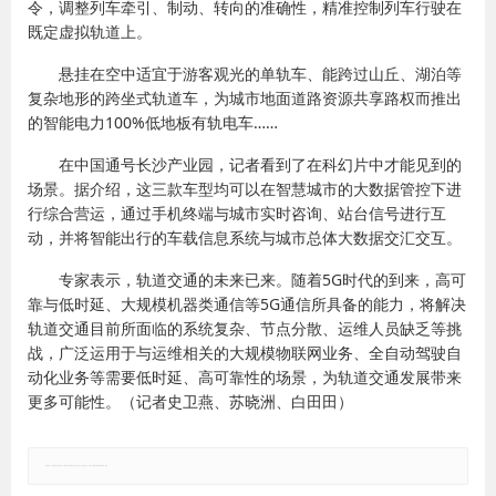
令，调整列车牵引、制动、转向的准确性，精准控制列车行驶在
既定虚拟轨道上。
悬挂在空中适宜于游客观光的单轨车、能跨过山丘、湖泊等
复杂地形的跨坐式轨道车，为城市地面道路资源共享路权而推出
的智能电力100%低地板有轨电车……
在中国通号长沙产业园，记者看到了在科幻片中才能见到的
场景。据介绍，这三款车型均可以在智慧城市的大数据管控下进
行综合营运，通过手机终端与城市实时咨询、站台信号进行互
动，并将智能出行的车载信息系统与城市总体大数据交汇交互。
专家表示，轨道交通的未来已来。随着5G时代的到来，高可
靠与低时延、大规模机器类通信等5G通信所具备的能力，将解决
轨道交通目前所面临的系统复杂、节点分散、运维人员缺乏等挑
战，广泛运用于与运维相关的大规模物联网业务、全自动驾驶自
动化业务等需要低时延、高可靠性的场景，为轨道交通发展带来
更多可能性。（记者史卫燕、苏晓洲、白田田）
郑重声明：本文版权归原作者所有，转载文章仅为传播更多信息之目的，如有侵权行为，请第一时间联系我们修改或删除，多谢。