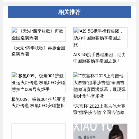
相关推荐
《天湖•四季牧歌》再掀全国
巡演热潮
AIS 5G携手携程集团，助力
中国游客畅享泰国之旅！
极氪009、极氪001护航亚运
火炬传递 极氪CEO安聪慧担
“东宫杯”2023上海吉他大赛
当009号火炬手
暨“娜塔莎吉他”全国吉他邀
请赛圆满落幕，展现弹指才
华与音乐激