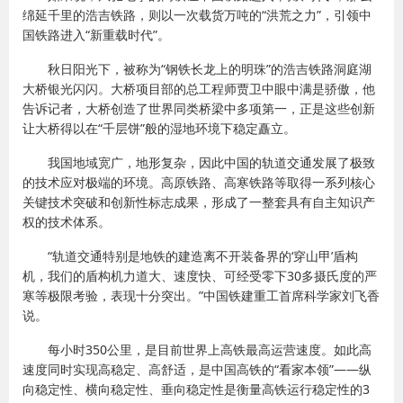
绵延千里的浩吉铁路，则以一次载货万吨的“洪荒之力”，引领中
国铁路进入“新重载时代”。
秋日阳光下，被称为“钢铁长龙上的明珠”的浩吉铁路洞庭湖
大桥银光闪闪。大桥项目部的总工程师贾卫中眼中满是骄傲，他
告诉记者，大桥创造了世界同类桥梁中多项第一，正是这些创新
让大桥得以在“千层饼”般的湿地环境下稳定矗立。
我国地域宽广，地形复杂，因此中国的轨道交通发展了极致
的技术应对极端的环境。高原铁路、高寒铁路等取得一系列核心
关键技术突破和创新性标志成果，形成了一整套具有自主知识产
权的技术体系。
“轨道交通特别是地铁的建造离不开装备界的‘穿山甲’盾构
机，我们的盾构机力道大、速度快、可经受零下30多摄氏度的严
寒等极限考验，表现十分突出。”中国铁建重工首席科学家刘飞香
说。
每小时350公里，是目前世界上高铁最高运营速度。如此高
速度同时实现高稳定、高舒适，是中国高铁的“看家本领”——纵
向稳定性、横向稳定性、垂向稳定性是衡量高铁运行稳定性的3