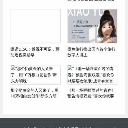
请赛圆满落幕，展现弹指才
华与音乐激
蝶适DISC：近视不可逆，预
墨鱼旅行推出国内首个旅行
防近视需趁早
数字人博主
那个扔黄金的人又来了，用
《那一场呼啸而过的青春》
10万根白发创作“新东方明
预告海报双发 “喜欢你就要
珠”
耍女流氓”成青春宣言