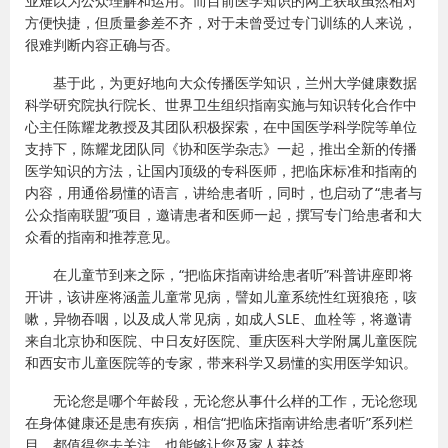
业难以为公众理解和运用。而目前医学知识的网上获取虽然相对
方便快捷，但质量参差不齐，对于未曾受过专门训练的人来说，
很难判断内容正确与否。
基于此，为更好地向大众传播医学知识，兰州大学健康数据
科学研究院执行院长、世界卫生组织指南实施与知识转化合作中
心主任陈耀龙教授及其团队积极探索，在中国医学科学院等单位
支持下，陈耀龙团队同《协和医学杂志》一起，推出全新的传播
医学知识的方法，让国内顶级的专科医师，把临床标准和指南的
内容，用通俗易懂的语言，讲给患者听，同时，也启动了“患者与
公众指南联盟”项目，邀请患者和医师一起，撰写专门给患者和大
众看的指南和推荐意见。
在儿童节到来之际，“把临床指南讲给患者听”科普讲座即将
开讲，该讲座将涵盖儿童常见病，譬如儿童系统性红斑狼疮，咳
嗽，异物吞咽，以及成人常见病，如成人SLE、血栓等，将邀请
来自北京协和医院、中日友好医院、重庆医科大学附属儿童医院
和西安市儿童医院等的专家，带来科学又易懂的实用医学知识。
无论您是哪个年龄段，无论您从事什么样的工作，无论您现
在身体健康还是患有疾病，相信“把临床指南讲给患者听”系列栏
目，都值得您去关注，也能够让您及家人获益。