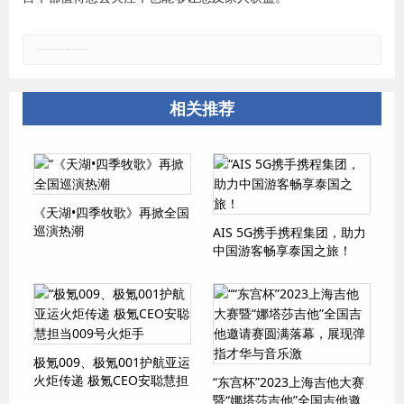
郑重声明：本文版权归原作者所有，转载文章仅为传播更多信息之目的，如有侵权行为，请第一时间联系我们修改或删除，多谢。
相关推荐
《天湖•四季牧歌》再掀全国
巡演热潮
AIS 5G携手携程集团，助力
中国游客畅享泰国之旅！
极氪009、极氪001护航亚运
火炬传递 极氪CEO安聪慧担
“东宫杯”2023上海吉他大赛
当009号火炬手
暨“娜塔莎吉他”全国吉他邀