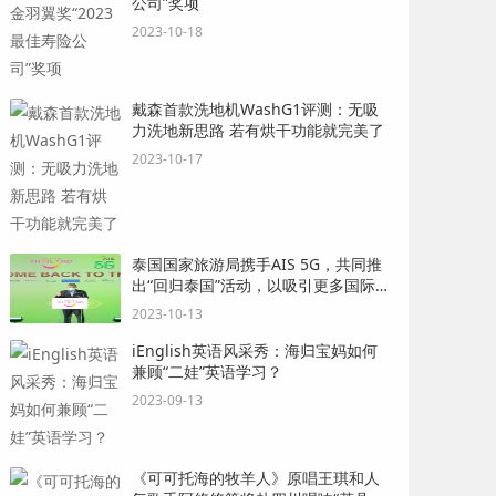
公司”奖项
2023-10-18
戴森首款洗地机WashG1评测：无吸
力洗地新思路 若有烘干功能就完美了
2023-10-17
泰国国家旅游局携手AIS 5G，共同推
出“回归泰国”活动，以吸引更多国际游
客
2023-10-13
iEnglish英语风采秀：海归宝妈如何
兼顾“二娃”英语学习？
2023-09-13
《可可托海的牧羊人》原唱王琪和人