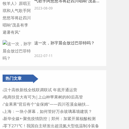
气歌手阿悠悠等将赴四川唱响“茂县有
李 避暑有风”
2023-08-09
这一次，孙宇晨会放过巴菲特吗？
2022-07-11
热门文章
汉十高铁新线全线联调联试 年底开通运营
电商扶贫大有可为|上山种苹果树的80后高管
“金果果”背后有个“金保姆”——四川苍溪金融扶...
上海：一块小屏幕，如何管好万余玻璃幕墙建筑？
新华全媒+·聚焦疫情防控｜郑州：加紧开展核酸检测
零下271℃！我国自主研发出超流氦大型低温制冷装备