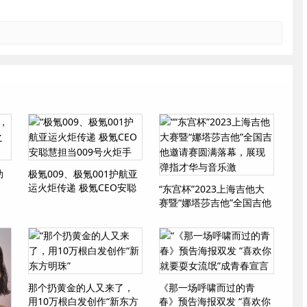
助
极氪009、极氪001护航亚
运火炬传递 极氪CEO安聪
“东宫杯”2023上海吉他大
慧担当009号火炬手
赛暨“娜塔莎吉他”全国吉他
邀请赛圆满落幕，展现弹
指才华与音乐激
那个扔黄金的人又来了，
《那一场呼啸而过的青
用10万根白发创作“新东方
春》预告海报双发 “喜欢你