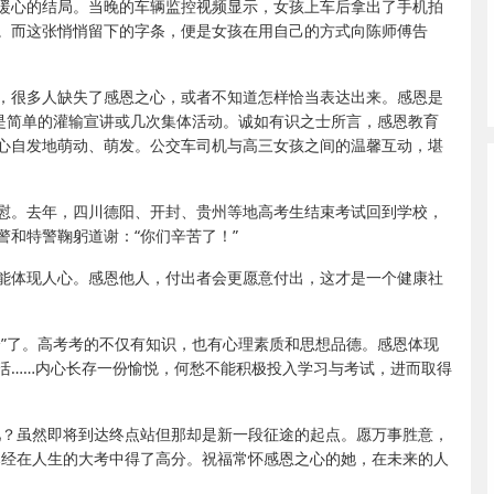
暖心的结局。当晚的车辆监控视频显示，女孩上车后拿出了手机拍
。而这张悄悄留下的字条，便是女孩在用自己的方式向陈师傅告
，很多人缺失了感恩之心，或者不知道怎样恰当表达出来。感恩是
不是简单的灌输宣讲或几次集体活动。诚如有识之士所言，感恩教育
心自发地萌动、萌发。公交车司机与高三女孩之间的温馨互动，堪
慰。去年，四川德阳、开封、贵州等地高考生结束考试回到学校，
和特警鞠躬道谢：“你们辛苦了！”
能体现人心。感恩他人，付出者会更愿意付出，这才是一个健康社
分”了。高考考的不仅有知识，也有心理素质和思想品德。感恩体现
活……内心长存一份愉悦，何愁不能积极投入学习与考试，进而取得
吧？虽然即将到达终点站但那却是新一段征途的起点。愿万事胜意，
已经在人生的大考中得了高分。祝福常怀感恩之心的她，在未来的人