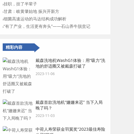
挂职，挂了半辈子
甘肃：岐黄肇始地 振兴开新方
细菌高速运动的马达结构成功解析
“有了产业，生活更有奔头”——石山养牛脱贫记
精彩内容
戴森洗地机WashG1体验：用“吸力”洗
地的舒适圈又被戴森打破了
2023-11-06
戴森首款洗地机“姗姗来迟” 当下入局
晚了吗？
2023-11-03
中荷人寿荣获金羽翼奖“2023最佳寿险