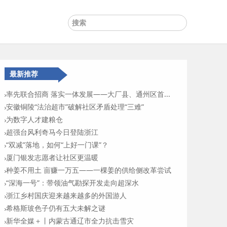
最新推荐
率先联合招商 落实一体发展——大厂县、通州区首...
安徽铜陵“法治超市”破解社区矛盾处理“三难”
为数字人才建粮仓
超强台风利奇马今日登陆浙江
“双减”落地，如何“上好一门课”？
厦门银发志愿者让社区更温暖
种姜不用土 亩赚一万五——一棵姜的供给侧改革尝试
“深海一号”：带领油气勘探开发走向超深水
浙江乡村国庆迎来越来越多的外国游人
希格斯玻色子仍有五大未解之谜
新华全媒＋丨内蒙古通辽市全力抗击雪灾