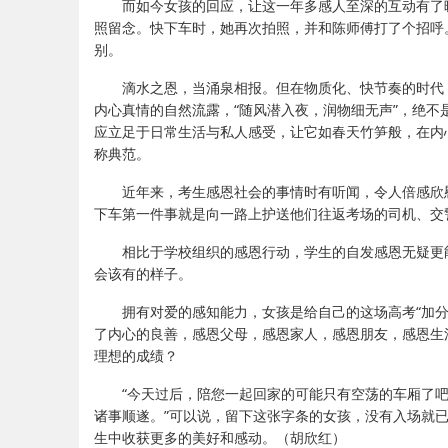
而如今女孩的回应，让这一年多感人至深的互动有了
照留念。快下车时，她再次拍照，并和陈师傅打了个招呼
别。
滴水之恩，当涌泉相报。但在物质化、快节奏的时代
内心真情的自然流露，“随风潜入夜，润物细无声”，绝
应立足于日常生活与私人感受，让它如春天竹笋般，在内
称典范。
近年来，考生感恩社会的事情时有听闻，令人倍感欣
下车第一件事就是向一路上护送他们往返考场的司机、交警
相比于学校组织的感恩行动，学生的自发感恩无疑更
会该有的样子。
拥有对爱的感知能力，女孩是给自己的这场高考“加
了内心的良善，感恩父母，感恩家人，感恩朋友，感恩生
理想的成绩？
“今天过后，陪您一起回家的可能只有空荡的车厢了
诸事顺遂。”可以说，留下这张字条的女孩，没有入场就
生中收获更多的美好和感动。（胡欣红）