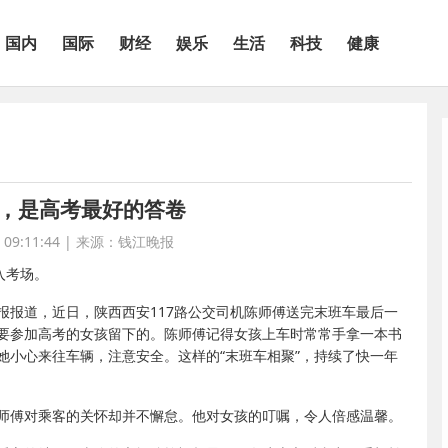
国内
国际
财经
娱乐
生活
科技
健康
，是高考最好的答卷
09:11:44
|
来源：钱江晚报
入考场。
报报道，近日，陕西西安117路公交司机陈师傅送完末班车最后一
要参加高考的女孩留下的。陈师傅记得女孩上车时常常手拿一本书
她小心来往车辆，注意安全。这样的“末班车相聚”，持续了快一年
师傅对乘客的关怀却并不懈怠。他对女孩的叮嘱，令人倍感温馨。