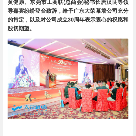
黄健康、东莞市工商联(总商会)秘书长唐汉良等领
导嘉宾纷纷登台致辞，给予广东大荣幕墙公司充分
的肯定，以及对公司成立30周年表示衷心的祝愿和
殷切期望。