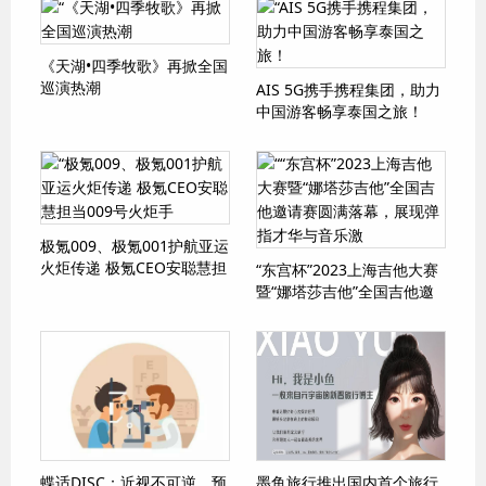
《天湖•四季牧歌》再掀全国
巡演热潮
AIS 5G携手携程集团，助力
中国游客畅享泰国之旅！
极氪009、极氪001护航亚运
火炬传递 极氪CEO安聪慧担
“东宫杯”2023上海吉他大赛
当009号火炬手
暨“娜塔莎吉他”全国吉他邀
请赛圆满落幕，展现弹指才
华与音乐激
蝶适DISC：近视不可逆，预
墨鱼旅行推出国内首个旅行