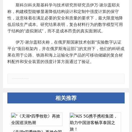
斯科尔科夫斯基科学与技术研究所研究员伊万·谢尔盖耶夫
称，构建模型能够显著降低结构设计和定制中强度计算的保守
性，这意味着在满足必要的安全和质量的要求下，最大限度地降
低后续生产成本。研究结果表明，复合材料行为的数学模型可用
于结构的“虚拟测试”，而不是成本昂贵的真实面测试。
伊万·谢尔盖耶夫称，在俄罗斯国家技术创新“实验数字认证
平台”项目框架内，并在俄罗斯海运部门的支持下，他们的科研成
果在用于公路、铁路和海上运输化学产品的可移动储罐的复合材
料配件和安全装置的强度计算方面通过了验证。
郑重声明：本文版权归原作者所有，转载文章仅为传播更多信息之目的，如有侵权行为，请第一时间联系我们修改或删除，多谢。
相关推荐
《天湖•四季牧歌》再掀全国