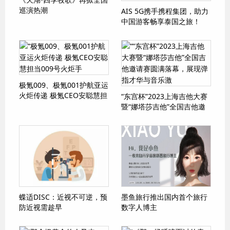
巡演热潮
AIS 5G携手携程集团，助力
中国游客畅享泰国之旅！
极氪009、极氪001护航亚运
火炬传递 极氪CEO安聪慧担
“东宫杯”2023上海吉他大赛
当009号火炬手
暨“娜塔莎吉他”全国吉他邀
请赛圆满落幕，展现弹指才
华与音乐激
蝶适DISC：近视不可逆，预
墨鱼旅行推出国内首个旅行
防近视需趁早
数字人博主