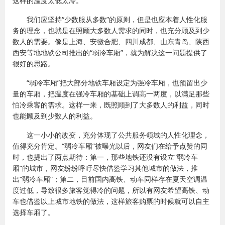
这样的温度太低太冷。
我们应坚持“少数服从多数”的原则，但是也应本着人性化服
务的理念，也就是在照顾大多数人需求的同时，也充分顾及到少
数人的需要。像是上海、安徽合肥、四川成都、山东青岛、陕西
西安等地地铁公司推出的“弱冷车厢”，就为解决这一问题提供了
很好的思路。
“弱冷车厢”把大部分地铁车厢设定为强冷车厢，也预留出少
量的车厢，把温度在强冷车厢的基础上调高一两度，以满足那些
怕冷乘客的需求。这样一来，既照顾到了大多数人的利益，同时
也能顾及到少数人的利益。
这一小小的改变，充分体现了公共服务领域的人性化理念，
值得充分肯定。“弱冷车厢”被曝光以后，网友们在给予点赞的同
时，也提出了两点期待：第一，那些地铁还没有设立“弱冷车
厢”的城市，网友纷纷呼吁尽快借鉴学习其他城市的做法，推
出“弱冷车厢”；第二，目前国内高铁、动车同样存在夏天空调温
度过低，导致很多旅客觉得冷的问题，所以有网友希望高铁、动
车也借鉴以上城市地铁的做法，这样旅客购票的时候就可以自主
选择车厢了。