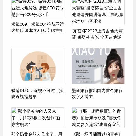
极氪009、极氪001护航亚运
火炬传递 极氪CEO安聪慧担
“东宫杯”2023上海吉他大赛
当009号火炬手
暨“娜塔莎吉他”全国吉他邀
请赛圆满落幕，展现弹指才
华与音乐激
蝶适DISC：近视不可逆，预
墨鱼旅行推出国内首个旅行
防近视需趁早
数字人博主
那个扔黄金的人又来了，用
《那一场呼啸而过的青春》