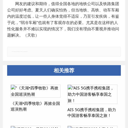
网友的建议和期待，值得全国各地的地铁公司以及铁路集团
公司好好考虑。夏天人们确实怕热，但当地铁、高铁、动车车厢
内的温度过低，让一些人身体觉得不适应，乃至引发疾病，有鉴
于此，“弱冷车厢”也就有了客观存在的必要。尤其是在这样的人
性化服务并不难以实现的情况下，我们没有理由不重视并推动问
题解决。（天歌）
郑重声明：本文版权归原作者所有，转载文章仅为传播更多信息之目的，如有侵权行为，请第一时间联系我们修改或删除，多谢。
相关推荐
《天湖•四季牧歌》再掀全国
巡演热潮
AIS 5G携手携程集团，助力
中国游客畅享泰国之旅！