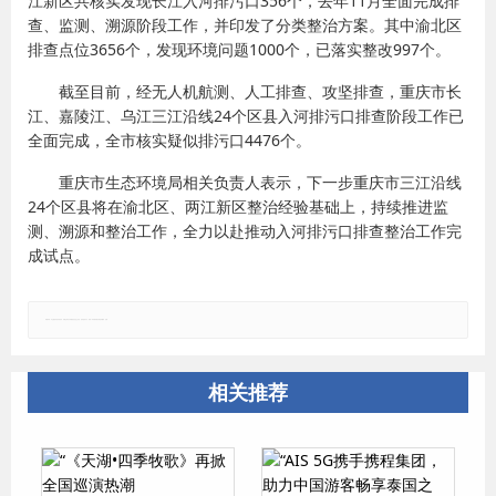
江新区共核实发现长江入河排污口356个，去年11月全面完成排
查、监测、溯源阶段工作，并印发了分类整治方案。其中渝北区
排查点位3656个，发现环境问题1000个，已落实整改997个。
截至目前，经无人机航测、人工排查、攻坚排查，重庆市长
江、嘉陵江、乌江三江沿线24个区县入河排污口排查阶段工作已
全面完成，全市核实疑似排污口4476个。
重庆市生态环境局相关负责人表示，下一步重庆市三江沿线
24个区县将在渝北区、两江新区整治经验基础上，持续推进监
测、溯源和整治工作，全力以赴推动入河排污口排查整治工作完
成试点。
郑重声明：本文版权归原作者所有，转载文章仅为传播更多信息之目的，如有侵权行为，请第一时间联系我们修改或删除，多谢。
相关推荐