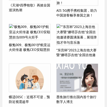
《天湖•四季牧歌》再掀全国
巡演热潮
AIS 5G携手携程集团，助力
中国游客畅享泰国之旅！
极氪009、极氪001护航亚运
火炬传递 极氪CEO安聪慧担
“东宫杯”2023上海吉他大赛
当009号火炬手
暨“娜塔莎吉他”全国吉他邀
请赛圆满落幕，展现弹指才
华与音乐激
蝶适DISC：近视不可逆，预
墨鱼旅行推出国内首个旅行
防近视需趁早
数字人博主