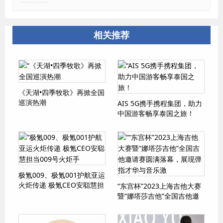
郑重声明：本文版权归原作者所有，转载文章仅为传播更多信息之目的，如有侵权行为，请第一时间联系我们修改或删除，多谢。
相关推荐
《天湖•四季牧歌》再掀全国
巡演热潮
AIS 5G携手携程集团，助力
中国游客畅享泰国之旅！
极氪009、极氪001护航亚运
火炬传递 极氪CEO安聪慧担
“东宫杯”2023上海吉他大赛
当009号火炬手
暨“娜塔莎吉他”全国吉他邀
请赛圆满落幕，展现弹指才
华与音乐激