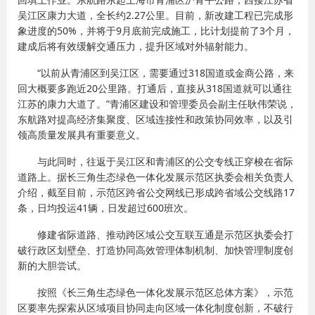
吴江区康力大道，全长约2.27公里。目前，新改建工程已完成形
象进度的50%，并将于9月底前完成施工，比计划提前了3个月，
建成后将有效缓解交通压力，提升区域对外辐射能力。
“以前从青浦区到吴江区，需要通过318国道或金商公路，来
回大概要多跑近20公里路。打通后，直接从318国道就可以通往
江苏的康力大道了。”青浦区建设和管理委员会副主任耿伟荣说，
东航路对提高经济集聚度、区域连接性和政策协同效率，以及引
领高质量发展具有重要意义。
与此同时，往返于吴江区和青浦区的公交专线正穿梭在省际
道路上。据长三角生态绿色一体化发展示范区执委会相关负责人
介绍，截至目前，示范区跨省公交网线已形成跨省域公交线路17
条，日均投运41辆，日发超过600班次。
修建省际道路、推动跨区域公交互联互通是示范区执委会打
破行政区划壁垒、打造协同高效管理体制机制、加快管理制度创
新的大胆尝试。
按照《长三角生态绿色一体化发展示范区总体方案》，示范
区要率先探索从区域项目协同走向区域一体化制度创新，不破行