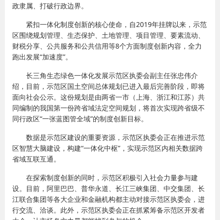
政隶属、打破行政边界。
紧扣一体化制度创新的核心使命，自2019年挂牌以来，示范
区围绕规划管理、生态保护、土地管理、项目管理、要素流动、
财税分享、公共服务和公共信用等8个方面制度创新内容，全力
跑出发展“加速度”。
长三角生态绿色一体化发展示范区执委会副主任张忠伟介
绍，目前，示范区国土空间总体规划已进入最后完善阶段，即将
面向社会公示。这份规划是由两省一市（上海、浙江和江苏）共
同编制的我国第一份跨省域法定空间规划，将首次实现跨省级不
同行政区“一张蓝图管全域”的制度创新目标。
数据是示范区建设的重要资源，示范区执委会正在推进示范
区智慧大脑建设，构建“一体化中枢”，实现示范区内相关数据跨
省域互联互通。
在探索制度创新的同时，示范区积极引入社会力量参与建
设。目前，阿里巴巴、普华永道、长江三峡集团、中交集团、长
江联合集团等各大企业和金融机构都主动对接示范区执委会，进
行交流、洽谈。此外，示范区执委会正在抓紧筹备示范区开发者