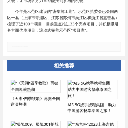
大会，让市场各方力量都能找到参与的机会。
今年是示范区建设的“密集施工期”。示范区执委会已会同两
区一县（上海市青浦区、江苏省苏州市吴江区和浙江省嘉善县）
梳理了近100个项目，目前重点推进33个亮点项目，并积极吸引
各方面优质项目，滚动式完善示范区“项目库”。
郑重声明：本文版权归原作者所有，转载文章仅为传播更多信息之目的，如有侵权行为，请第一时间联系我们修改或删除，多谢。
相关推荐
《天湖•四季牧歌》再掀全国
巡演热潮
AIS 5G携手携程集团，助力
中国游客畅享泰国之旅！