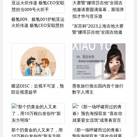
极氪009、极氪001护航亚运
火炬传递 极氪CEO安聪慧担
“东宫杯”2023上海吉他大赛
当009号火炬手
暨“娜塔莎吉他”全国吉他邀
请赛圆满落幕，展现弹指才
华与音乐激
蝶适DISC：近视不可逆，预
墨鱼旅行推出国内首个旅行
防近视需趁早
数字人博主
那个扔黄金的人又来了，用
《那一场呼啸而过的青春》
10万根白发创作“新东方明
预告海报双发 “喜欢你就要