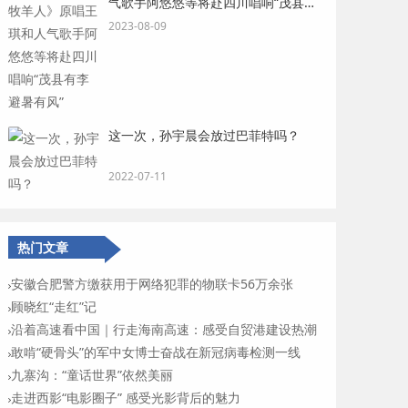
气歌手阿悠悠等将赴四川唱响“茂县有
李 避暑有风”
2023-08-09
这一次，孙宇晨会放过巴菲特吗？
2022-07-11
热门文章
安徽合肥警方缴获用于网络犯罪的物联卡56万余张
顾晓红“走红”记
沿着高速看中国｜行走海南高速：感受自贸港建设热潮
敢啃“硬骨头”的军中女博士奋战在新冠病毒检测一线
九寨沟：“童话世界”依然美丽
走进西影“电影圈子” 感受光影背后的魅力