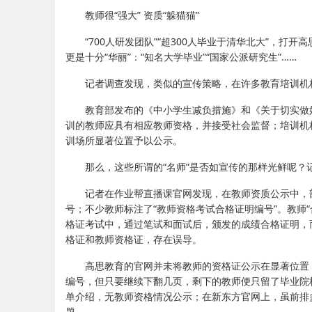
教师很“强大” 资质“躲猫猫”
“700人研发团队”“超300人毕业于清华北大”，
更是十分“华丽”：“知名大学毕业”“国家公派研究生”……
记者调查发现，类似的宣传策略，在许多教育培训机
教育部发布的《中小学生减负措施》和《关于切实做
训的教师应具有相应教师资格，并接受社会监督；培训机
训场所显著位置予以公示。
那么，这些所谓的“名师”是否如宣传的那样光鲜呢？
记者在作业帮直播课官网发现，在教师资质公示中，部
号；不少教师标注了“教师资格考试合格证明编号”。教师“
格证考试中，通过笔试和面试后，颁发的成绩合格证明，
格证和教师资格证，存在误导。
高思教育的官网并未将教师的资格证公示在显著位置
编号，但只要继续下翻几页，剩下的教师便只留了毕业院
单介绍，无教师资格情况公示；在新东方官网上，虽前排
题。