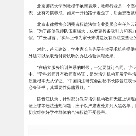
北京师范大学副教授于艳新表示，教师行业是一个高
识，还有习惯养成。如果一开始路子走歪了，后面想改就
北京市律师协会消费者权益法律专业委员会主任芦云
候，“为了能使教师队伍更强大，或者更具备吸引力和实
假。”芦云坦言，“实际上作为家长来讲是没有办法去查证
对此，芦云建议，学生家长首先要主动要求机构提供
外还可以采取预付费试听的办法检验课程效果。
“在确立服务培训关系的时候，一定要签订合同。”
中。“学科老师具有教师资格证，是对培训机构开展学科
质量根本无从保证。”中国消法研究会副秘书长陈音江表
必备证书，其重要性毋庸置疑。”
陈音江认为，针对部分教育培训机构教师无证上课现
证上课等违法违规问题，应予以严肃查处并列入黑名单，
切实维护好学生群体的合法权益不受侵害。
郑重声明：本文版权归原作者所有，转载文章仅为传播更多信息之目的，如有侵权行为，请第一时间联系我们修改或删除，多谢。