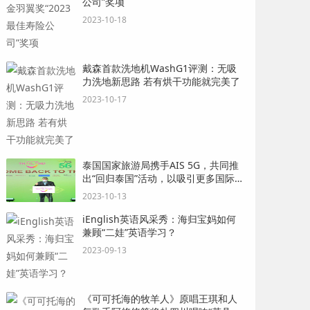
公司”奖项
2023-10-18
戴森首款洗地机WashG1评测：无吸
力洗地新思路 若有烘干功能就完美了
2023-10-17
泰国国家旅游局携手AIS 5G，共同推
出“回归泰国”活动，以吸引更多国际游
客
2023-10-13
iEnglish英语风采秀：海归宝妈如何
兼顾“二娃”英语学习？
2023-09-13
《可可托海的牧羊人》原唱王琪和人