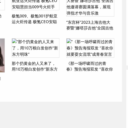
助
极氪009、极氪001护航亚
运火炬传递 极氪CEO安聪
“东宫杯”2023上海吉他大
慧担当009号火炬手
赛暨“娜塔莎吉他”全国吉他
邀请赛圆满落幕，展现弹
指才华与音乐激
那个扔黄金的人又来了，
《那一场呼啸而过的青
用10万根白发创作“新东方
春》预告海报双发 “喜欢你
明珠”
就要耍女流氓”成青春宣言
旅