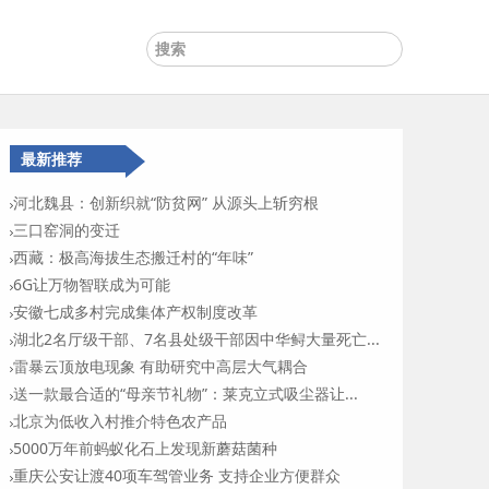
最新推荐
河北魏县：创新织就“防贫网” 从源头上斩穷根
三口窑洞的变迁
西藏：极高海拔生态搬迁村的“年味”
6G让万物智联成为可能
安徽七成多村完成集体产权制度改革
湖北2名厅级干部、7名县处级干部因中华鲟大量死亡...
雷暴云顶放电现象 有助研究中高层大气耦合
送一款最合适的“母亲节礼物”：莱克立式吸尘器让...
北京为低收入村推介特色农产品
5000万年前蚂蚁化石上发现新蘑菇菌种
重庆公安让渡40项车驾管业务 支持企业方便群众