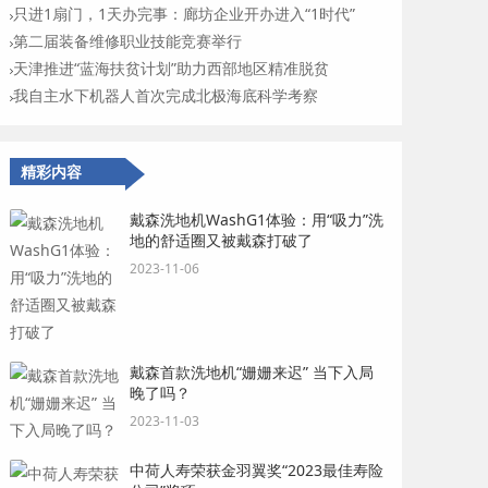
只进1扇门，1天办完事：廊坊企业开办进入“1时代”
第二届装备维修职业技能竞赛举行
天津推进“蓝海扶贫计划”助力西部地区精准脱贫
我自主水下机器人首次完成北极海底科学考察
精彩内容
戴森洗地机WashG1体验：用“吸力”洗
地的舒适圈又被戴森打破了
2023-11-06
戴森首款洗地机“姗姗来迟” 当下入局
晚了吗？
2023-11-03
中荷人寿荣获金羽翼奖“2023最佳寿险