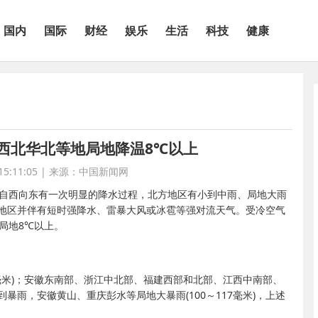
国内
国际
财经
娱乐
生活
科技
健康
西北华北等地局地降温8℃以上
5:11:05
|
来源：中国新闻网
区自西向东有一次明显的降水过程，北方地区有小到中雨、局地大雨
地区并伴有短时强降水、雷暴大风或冰雹等强对流天气。受冷空气
局地8℃以上。
毫米)；安徽东南部、浙江中北部、福建西部和北部、江西中南部、
雨，安徽黄山、重庆彭水等局地大暴雨(100～117毫米)，上述