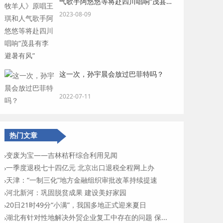
气歌手阿悠悠等将赴四川唱响“茂县有
李 避暑有风”
2023-08-09
这一次，孙宇晨会放过巴菲特吗？
2022-07-11
热门文章
变废为宝——吉林秸秆综合利用见闻
一季度退税七十四亿元 北京出口退税全程网上办
天津：“一制三化”地方金融组织审批改革持续提速
河北新河：巩固脱贫成果 建设美好家园
20日21时49分“小满”，我国多地正式迎来夏日
湖北有针对性地解决外贸企业复工中存在的问题 保...