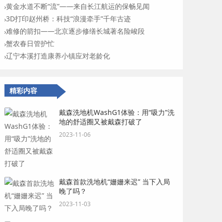
黄金水道不断“流”——来自长江航运的保畅见闻
3D打印赵州桥：科技“浪漫牵手”千年古迹
难修的箭扣——北京逐步修缮长城著名险峻段
蟹农春日管护忙
辽宁本溪打造康养小镇应对老龄化
精彩内容
戴森洗地机WashG1体验：用“吸力”洗
地的舒适圈又被戴森打破了
2023-11-06
戴森首款洗地机“姗姗来迟” 当下入局
晚了吗？
2023-11-03