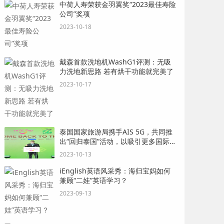
中荷人寿荣获金羽翼奖“2023最佳寿险
公司”奖项
2023-10-18
戴森首款洗地机WashG1评测：无吸
力洗地新思路 若有烘干功能就完美了
2023-10-17
泰国国家旅游局携手AIS 5G，共同推
出“回归泰国”活动，以吸引更多国际游
客
2023-10-13
iEnglish英语风采秀：海归宝妈如何
兼顾“二娃”英语学习？
2023-09-13