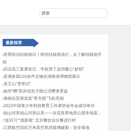
最新推荐
世界防治结核病日丨终结结核病流行，从了解结核病开
始
武汉高三复课首日，学校用了这些暖心“妙招”
亚洲多国220余件文物在湖南省博物馆展出
龙王山“变形记”
如何“晒”投诉信息才能让消费者受益
海南自贸港首架“零关税”飞机亮相
2022中国青少年科技教育工作者协会年会成功举办
知山河美知山河所以美——自贡世界地质公园专场直...
“改旧习”“倡新规” 北京餐饮业分餐进行时
江西航空回应万米高空风挡玻璃破裂：安全落地