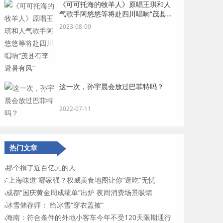
《可可托海的牧羊人》原唱王琪和人
气歌手阿悠悠等将赴四川唱响“茂县有
李 避暑有风”
2023-08-09
这一次，孙宇晨会放过巴菲特吗？
2022-07-11
热门文章
那个捐了近百亿元的人
“上海味道”哪家强？权威美食地图让你“逛吃”无忧
成都“国庆黄金周成绩单”出炉 夜间消费场景吸睛
冰雪储存师： 给冰雪“穿衣盖被”
海南：符合条件的外地小客车今年不受120天限期通行